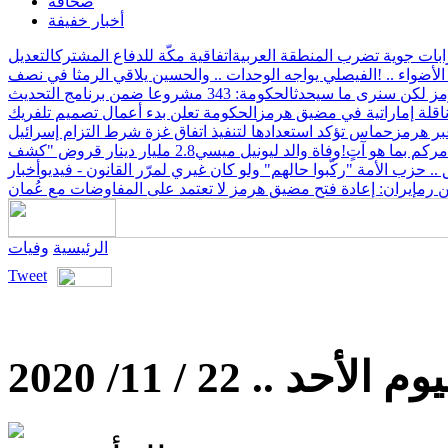
صحافة
أخبار خفيفة
ات جوية تضرب المنطقة العربية
اتفاقية مكّة للدفاع المشترك
التعديل
أضواء .. !
الفيصلي يواجه الوحدات .. والحسين يلاقي الرمثا في نصف
رمز لكن سنرى ما سيحدث
الحكومة: 343 مشروعا ضمن برنامج التحديث
 ناقلة إماراتية في مضيق هرمز
الحكومة تعلن بدء أعمال تصميم تلفريك
بر هرمز
حماس تؤكد استعدادها لتنفيذ اتفاق غزة شرط التزام إسرائيل
مركم بما هو آتٍ!
وفاة والد ليونيل ميسي
2.8 مليار دينار قروض "كشف
 حزب الأمة "ركّبوا حالهم" ولو كان غيري لمرّر القانون - فيديو
أخبار
ن رم
إيران: إعادة فتح مضيق هرمز لا تعتمد على المفاوضات مع عُمان
الرئيسية
وفيات
Tweet
أحد .. 22 / 11/ 2020