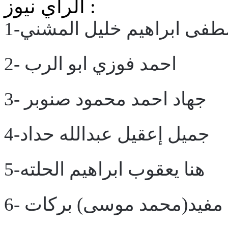
الرأي نيوز :
صطفى ابراهيم خليل المشني
2- احمد فوزي ابو الرب
3- جهاد احمد محمود صنوبر
4-جميل إعقيل عبدالله حداد
5-هنا يعقوب ابراهيم الحلته
6- مفيد(محمد موسى) بركات