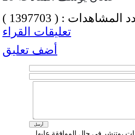
 المشاهدات : ( 1397703 )
تعليقات القراء
أضف تعليق
قات ،وتنشر في حال الموافقة عليها