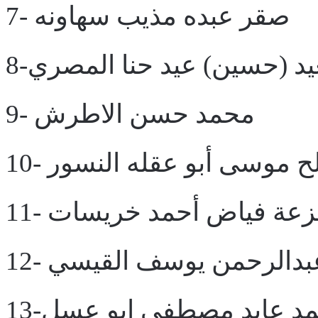
7- صقر عبده مذيب سهاونه
عيد (حسين) عيد حنا المصري
9- محمد حسن الاطرش
صالح موسى أبو عقله النسور
- هزعة فياض أحمد خريسات
1- عبدالرحمن يوسف القيسي
محمد عايد مصطفى ابو عسل