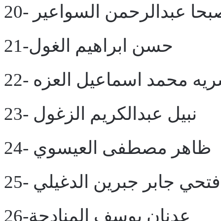
- صبحا عبدالرحمن السواعير
21-حسن ابراهيم الغول
- سريه محمد اسماعيل العزه
23- نبيل عبدالكريم الزغول
24- ظاهر مصطفى العيسوي
25- فتحي جابر جبرين الدغيلي
26-عدنان يوسف المنادحة