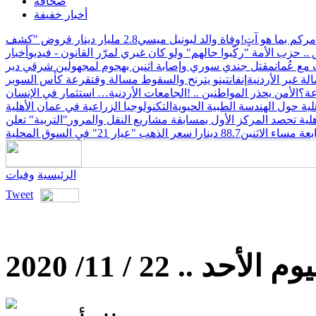
صحافة
أخبار خفيفة
مركم بما هو آتٍ!
وفاة والد ليونيل ميسي
2.8 مليار دينار قروض "كشف
 حزب الأمة "ركّبوا حالهم" ولو كان غيري لمرّر القانون - فيديو
أخبار
مع عُمان
مقتل جندي سوري وإصابة اثنين بهجوم لمجهولين شرقي دير
لة غير الأردنية
إنفانتينو يترنح والسقوط مسالة وقت
قرعة كأس السوبر
عة؟
الأمن يحذر المواطنين .. !
الجامعات الأردنية… استثمار في الإنسان
ية حول الهندسة الطبية الحيوية
التكنولوجيا الزراعية في عمان الأهلية
لية تحصد المركز الأول بمسابقة مشاريع النقل والمرور
"التربية" تعلن
ابعة مساء الاثنين
88.7 دينارا سعر الذهب "عيار 21" في السوق المحلية
الرئيسية
وفيات
Tweet
أحد .. 22 / 11/ 2020