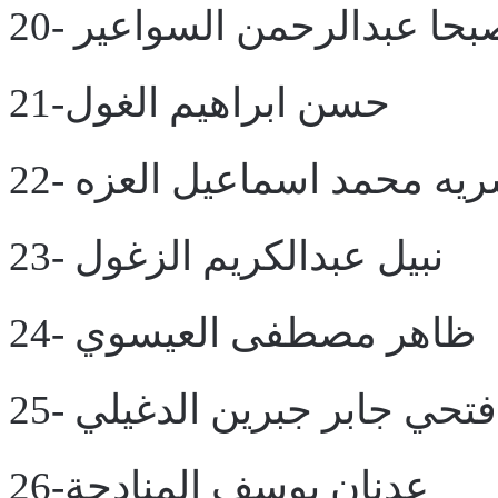
- صبحا عبدالرحمن السواعير
21-حسن ابراهيم الغول
- سريه محمد اسماعيل العزه
23- نبيل عبدالكريم الزغول
24- ظاهر مصطفى العيسوي
25- فتحي جابر جبرين الدغيلي
26-عدنان يوسف المنادحة