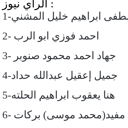
الرأي نيوز :
صطفى ابراهيم خليل المشني
2- احمد فوزي ابو الرب
3- جهاد احمد محمود صنوبر
4-جميل إعقيل عبدالله حداد
5-هنا يعقوب ابراهيم الحلته
6- مفيد(محمد موسى) بركات