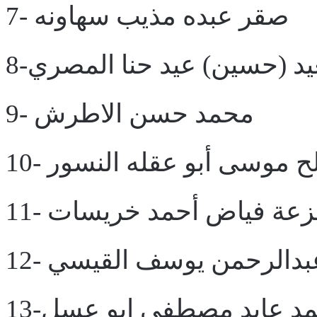
7- صقر عبده مذيب سهاونه
عيد (حسين) عيد حنا المصري
9- محمد حسن الاطرش
صالح موسى أبو عقله النسور
- هزعة فياض أحمد خريسات
1- عبدالرحمن يوسف القيسي
محمد عايد مصطفى ابو عسل