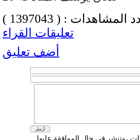
 المشاهدات : ( 1397043 )
تعليقات القراء
أضف تعليق
قات ،وتنشر في حال الموافقة عليها