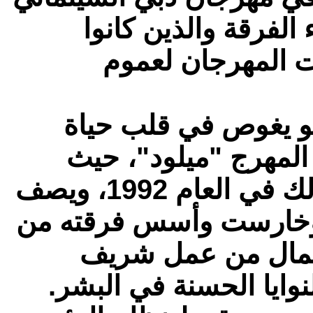
لفرقة والذين كانوا
 المهرجان لعموم
هو يغوص في قلب حياة
لمهرج "ميلود"، حيث
تتعدد الشخصيات التي يقابلها، وذلك في العام 1992، ويصف
بوخارست وأسس فرقته من
المال من عمل شريف
وايا الحسنة في البشر.