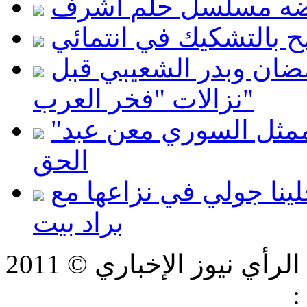
ضه مسلسل حلم أشرف
ح بالتشكيك في انتمائي
مضان وبدر الشعيبي قبل
نزالات "فخر العرب"
"صطيف الأعمى" .. اعتقال الممثل السوري معن عبد
الحق
نا جولي في نزاعها مع
براد بيت
ي نيوز الإخباري © 2011
:
شركة فيرتكس لتكنولوجيا