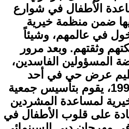
عدة الأطفال في شوارع
يها ضمن منظمة خيرية
دخول في عالمهم، وشيئاً
تهم وثقتهم. وبعد مرور
ة المسؤولين الفاسدين،
نظيم عرض حي في أحد
ميادين بوخارست. وبحلول عام 1996، يقوم بتأسيس جمعية
خيرية لمساعدة المشردين
ادة على قلوب الأطفال في
ي مهرجان دبي السينمائي