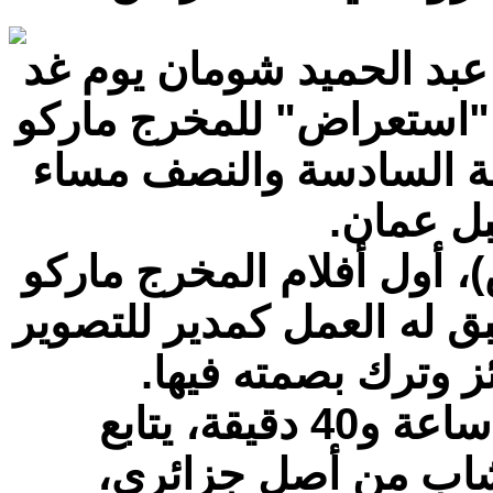
بد الحميد شومان يوم غد
ني "استعراض" للمخرج ماركو
عة السادسة والنصف مساء
بل عمان.
ض)، أول أفلام المخرج ماركو
بق له العمل كمدير للتصوير
ز وترك بصمته فيها.
في فيلمه "با- را- دا" وعلى مدى ساعة و40 دقيقة، يتابع
لشاب من أصل جزائري،