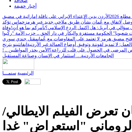
صحافة
أخبار خفيفة
الأردن يدين الاعتداء الإيراني على ناقلة إماراتية في مضيق
وصل لاتفاق مع عُمان بشأن طريق ملاحي جديد عبر هرمز
حماس تؤكد
 سؤالي في أبريل: هل اكتمل الردع الإسلامي؟
نأمركم بما هو آتٍ!
وفاة
 شعبويا" الحكومة مستفزة والبكار في دار الحق .. حزب الأمة "ركّبوا
 فتح مضيق هرمز لا تعتمد على المفاوضات مع عُمان
مقتل جندي سوري
العمل: لا تمديد لقوننة وتوفيق أوضاع العمالة غير الأردنية
إنفانتينو يترنح
 المرضى في الحصول على قلب للزراعة؟
الأمن يحذر المواطنين .. !
الجامعات الأردنية… استثمار في الإنسان وصناعة المستقبل
الرئيسية
سنمـــا
 تعرض الفيلم الايطالي/
لروماني "استعراض" غدا