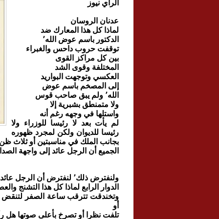
الراي نيوز
عدنان الروسان
لماذا كل هذا المعارك ضد
الدكتور باسم عوض الله٬
توقفت حروب داحس والغبراء
بين كل مراكز القوى
المختلفة وقوى الشد
العكسي وتوجهت البواريد
إلى المصخم باسم عوض
الله٬ ولم يبق صاحب قوس
ولا متمنطق بشبرية إلا
واستلها في وجهه رغم أنه
لم يأت بعد لا رئيسا للوزراء ولا
رئيسا للديوان ولكن لمجرد ظهوره
بجانب الملك في مناسبتين أو ثلاث ظن
الجميع أن الرجل عائد إلى واجهة الصدا
ولنفترض ذلك٬ لنفترض أن الرجل عائد إلى واجهة المشهد السياسي٬ لنفترض انه قادم الأسبوع القادم إلى
الدوار الرابع لماذا كل هذا التشنج وا
وتخندقت تترقب ساعة الصفر لتنقض ع
أو
تلفت نظرا أو تصرخ بأعلى صوتها هل رأي