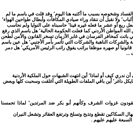
صه بسبب ما أكتبه هنا اليوم٬ وقد قلت في باسم ما لم
فعله غيره فينا٬ حاسبناه على النوايا ولم نحاسب
لتي باتت كمخافر الفرسان في غابر الأزمان تسخر القانون والأمن لطحن
ات الناهبة والشركات التي تأتمر بأمر الأجنبي٬ هل عين باسم
ونيا أو صهره موظفا براتب يفوق راتب الرئيس الأمريكي٬ هل دمر
...
 انتهت الشبهات حول الملكية الأردنية
أصحابها صاروا يهجمون ويهاجمون ويقودون غزوات الشرف وكأنهم أبو بكر ضد المرتدين٬ لماذا تحمسنا
ال السكاكين تقطع وتذبح وتسلخ وترتفع العقائر وتشعل النيران
 السبعة عليهم عليهم .