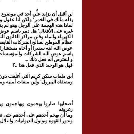
لن أقبل أن يزايد علَّي أحد في موضوع الفساد وشخو
يقله مالك في الخمر٬ ولكن لنا عقول وألباب٬ ولا نقبل أن ننقاد وراء صيادي المكافآت وأبطال طواحين الهواء٬
لماذا هذه الهجمة على الرجل وهو لم يفعل ربع أو عشر ما 
غيره على الأفعال٬ هل دمر باسم عوض الله المواطن الأردني كما فعلت الحكومة الحالية٬ هل باسم الذي رفع
الكهرباء والماء وقنن مراكز القانون ا
عظام الموطن لصالح الشركات القابضة والشرك
عوض الله ابنه سفيرا أو أخاه مستشارا قان
باسم عوض الله الشركات والمؤسسات 
و لنفترض أنه فعل ذلك ...
فهل هو الوحيد الذي فعل هذا ..؟
أين ملفات سكن كريم التي أغلقت دون أن ندري كيف أو لماذا٬ أين
ومصفاة البترول٬ وأين ملفات أمنية ومايكل داغر٬ أين باقي الملفات الطويلة التي أغلقت وسحبت كلها وبعض
زغروته
وما أن يهجم أحدهم على أحدهم حتى تنه
وتدور القهوة وتولول الديوانيات والتلال