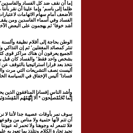
إما أن نقف ضد كل الفساد والفاسدين٬ ونسمي الأشياء بمسمياتها٬ ونشير إلى الفاسدين كما نشير ربما
ظلما إلى باسم٬ وإما علينا أن نقر بأننا منافقون نستغل ألسنتنا وأقلامنا لننال من الناس الذين نشعر بأنهم
الأضعف أمام سهام الاتهامات لاعتبارات جهوية وعشائرية٬ الجميع يخبئ 
الفساد وفي أسماء الفاسدين ومن يقف 
أشد خوفا٬ ثم يهجمون على البعض الآخر ليسجلوا مواقف لا ندري أمام من ولحساب من.
الوطن بحاجة إلى أقلام نظيفة وألسنة طاهرة حتى نتم
تنثر كمصائد المغفلين٬ ثم إن التذاكي والتباكي لم يعودا سلاحين مفيدين لأحد٬ فقد توضحت الأمور وصار
الجميع يعرفون أن هناك مراكز قوى ك
بشخص واحد فقط٬ والفساد كان قبل باسم عوض الله واستمر بعد غيابه ولن يتوقف بعد عودته إن عاد لأننا لم
نتخذ بعد قرارا استراتيجيا بالتوقف عن الفساد والإفساد٬ أليس قانون الانتخاب
أليست نصف التشريعات التي مرت والطرق التي مررت بها فساد
فسادا٬ أليس الإخفاق في السياسة الخارجية والداخلية فسادا.
وأشد الناس إفسادا المنافقون الذين يحاولون أن
إِنََّما نَْحُنُمْصلُِحوَن * أََلا إِنَُّهْمُهُم اْلُمْفِسُدوَ
سوف نمر بأوقات عصيبة جدا لأننا لا نرتدع ولا نت
آن تتم لأنها حتمية ولا مناص من وقوعها٬ ونحن ننبه لأننا جميعا في نفس المركب ولا نريد أن نرى الظلم ي
فلا تتمعر له وجوهنا ولا تحمر له عيوننا 
نجيد تجارة الكلام ونتلذذ بما تعود به عل