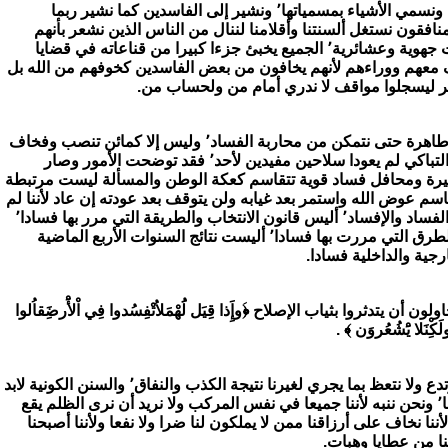
جزءا كبيرا من قناعاته في قضايا
معهم ووراءهم لأنهم يخافون من بعض الفاسدين كخوفهم من الله بل
كن من محاربة الفساد٬ وليس إلا كمائن تنصب وفخاف
ثيرة ومحافل فساد قوية تتقاسم كعكة الوطن والمسألة ليست مرتبطة
 والطريقة التي مرر بها فسادا٬
ا٬ أليست نتائج السنوات الأربع الماضية
 يتدثروا بثياب الإصلاح ﴿َوإَِذا قِيَل لَُهْمَلاُتْفِسُدوا فِي اْلأَْرضَِقاُلوا
نَولَكِْنَلا يَْشُعُروَن ﴾ .
عظ بما يجري لغيرنا نتيجة الكذب والنفاق٬ والسنن الكونية لابد
قع
لأننا نخاف على أرزاقنا ممن لا يملكون لنا ضرا ولا نفعا ولأننا أصبحنا
ينا من عطايا وهبات.