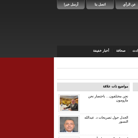
عن الرأي
اتصل بنا
أرسل خبرا
دث
صحافة
أخبار خفيفة
مواضيع ذات علاقة
نحن مختلفون… باختصار نحن
مأزومون
الجدل حول تصريحات د. عبدالله
النسور