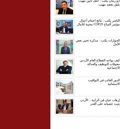
ابو رمان يكتب : حفل تأبين مهيب
يليق بفقيد مهيب
الناصر يكتب : نتائج اختتام أعمال
مؤتمر المناخ COP29 مخيبة للآمال
الحوارات يكتب : مذكرة تحيي بعض
الأمل
كيف يواجه القطاع العام الأردني
معوقات التوظيف والعدالة
الاجتماعية
الدور الغائب في التواقيت
الاستثنائية
إرهاب جبان في الرابية .. الأردن
يثبت عصيانه على الغدر