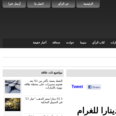
الرئيسية
عن الرأي
اتصل بنا
أرسل خبرا
رات
كتاب الرأي
سينما
حوادث
صحافة
أخبار خفيفة
مواضيع ذات علاقة
النفط يصعد بأكثر من 1% بعد
هجوم مسيرات على محطة طاقة
Tweet
نووية بالإمارات
92.3 دينارا سعر الذهب "عيار 21"
في السوق المحلية