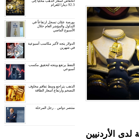
انخفاض أسعار الذهب محليا إلى
92.3 دينارا للغرام
بورصة عمّان تسجل ارتفاعاً في
التداول والمؤشر العام خلال
الأسبوع الماضي
الدولار يتجه لأكبر مكاسب أسبوعية
في شهرين
النفط يرتفع ويتجه لتحقيق مكسب
أسبوعي
الذهب يتراجع وسط تفاقم مخاوف
التضخم وارتفاع أسعار الطاقة
منتصر دواس .. رجل المرحلة
يار 21، الأكثر رغبة لدى الأردنيين