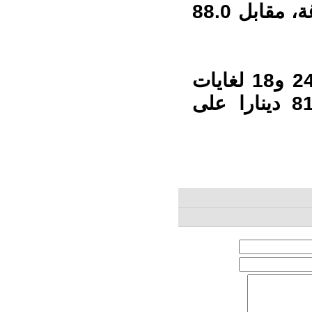
عند 92.4 دينارا لغايات البيع من محلات الصاغة، مقابل 88.0
وبلغ سعر الغرام الواحد من الذهب عيارات 24 و18 لغايات
البيع من محلات الصاغة عند 106.1 و 81.9 دينارا على