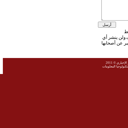
،ولن ينشر أي
بر عن أصحابها
خباري © 2011
نولوجيا المعلومات