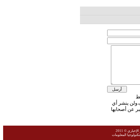
،ولن ينشر أي
بر عن أصحابها
خباري © 2011
نولوجيا المعلومات