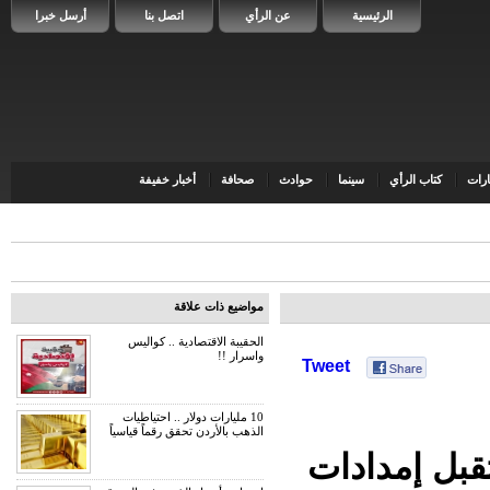
الرئيسية
عن الرأي
اتصل بنا
أرسل خبرا
رات
كتاب الرأي
سينما
حوادث
صحافة
أخبار خفيفة
مواضيع ذات علاقة
الحقيبة الاقتصادية .. كواليس
واسرار !!
Tweet
10 مليارات دولار .. احتياطيات
الذهب بالأردن تحقق رقماً قياسياً
قبل إمدادات