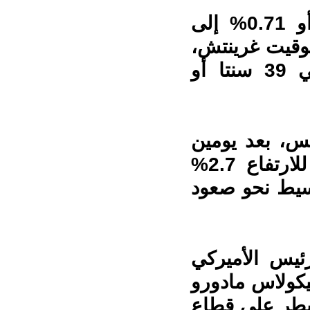
وزادت العقود الآجلة لخام برنت 44 سنتا أو 0.71% إلى
ولارا للبرميل بحلول الساعة 02:03 بتوقيت غرينتش،
وصعد خام غرب تكساس الوسيط الأميركي 39 سنتا أو
يان بأكثر من 3% الخميس، بعد يومين
متتاليين من الانخفاضات. ويتجه خام برنت للارتفاع 2.7%
سيط نحو صعود
رئيس الأميركي
يكولاس مادورو
سيطر على قطاع