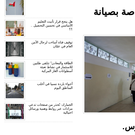
اصة بصيانة
هل ينجح قرار تأنيث التعليم
الأساسي في تحسين التحصيل ..
؟؟
توقيف فتاة أساءت لرجال الأمن
العام في عمّان
الطاقة والمعادن" تتلقى طلبين
للاستثمار في نشاط تعبئة
أسطوانات الغاز المركبة
أجواء باردة نسبيا في أغلب
المناطق اليوم
الجمارك: تُحذر من صفحات تدعي
مزادات عبر روابط وهمية ورسائل
احتيالية