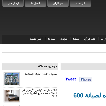
الرئيسية
عن الرأي
اتصل بنا
أرسل خبرا
رات
كتاب الرأي
سينما
حوادث
صحافة
أخبار خفيفة
مواضيع ذات علاقة
صفوة .. "ليدر" البنوك الإسلامية
Tweet
963 عقارا تملكها غير الأردنيين في
المملكة منذ مطلع العام بانخفاض
وزارة التربية والتعليم: جرى طرح عطاء وتنفيذه لصيانة 600
13%