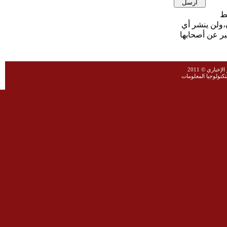
،ولن ينشر أي
بر عن أصحابها
خباري © 2011
نولوجيا المعلومات