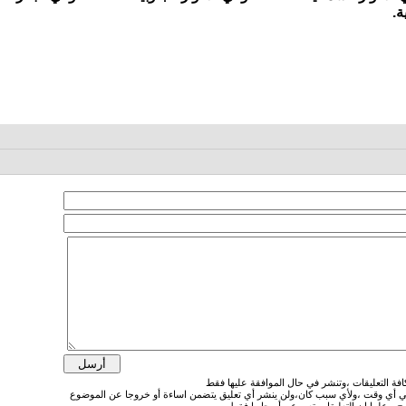
في أي وقت ،ولأي سبب كان،ولن ينشر أي تعليق يتضمن اساءة أو خروجا عن الموضوع