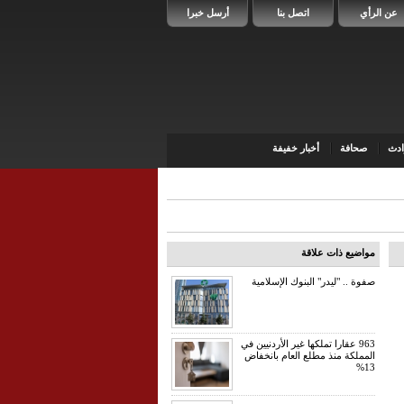
عن الرأي
اتصل بنا
أرسل خبرا
دث
صحافة
أخبار خفيفة
مواضيع ذات علاقة
صفوة .. "ليدر" البنوك الإسلامية
963 عقارا تملكها غير الأردنيين في
المملكة منذ مطلع العام بانخفاض
13%