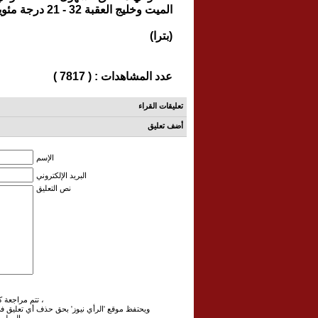
الميت وخليج العقبة 32 - 21 درجة مئوية.
(بترا)
عدد المشاهدات : ( 7817 )
تعليقات القراء
أضف تعليق
الإسم
البريد الإلكتروني
نص التعليق
تتم مراجعة كافة التعليقات ،وتنشر في حال الموافقة عليها فقط ،
ويحتفظ موقع 'الرأي نيوز' بحق حذف أي تعليق 