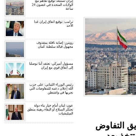
إيران تستبعد توقيع تفاهم مع
الولايات المتحدة في غضون 24
ساعة
ترامب: توقيع اتفاق إيران غدا
الأحد
رويترز: إصابة ناقلة بمقذوف
مجهول قبالة سلطنة عُمان
مسؤول أميركي: نعتقد أننا توصلنا
إلى اتفاق قوي مع إيران
رئيس الوزراء اللبناني: على حزب
الله إعلان دعمه للمفاوضات التي
نجريها في واشنطن
عون: لبنان أمام خيار بناء دولة
تحتكر السلاح أو البقاء رهينة منطق
الميليشيات
ق التفاوض
تتخذ بعد