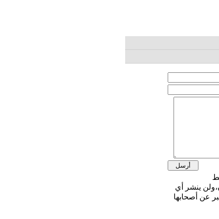
،ولن ينشر أي
بر عن أصحابها