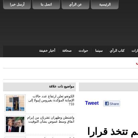
الرئيسية
عن الرأي
اتصل بنا
أرسل خبرا
رات
كتاب الرأي
سينما
حوادث
صحافة
أخبار خفيفة
مواضيع ذات علاقة
الكونغو تعلن ارتفاع عدد حالات
الإصابة المؤكدة بفيروس إيبولا إلى
Tweet
710
واشنطن وطهران تقتربان من إبرام
اتفاق وسط غموض بشأن التوقيت
م تتخذ قرارا