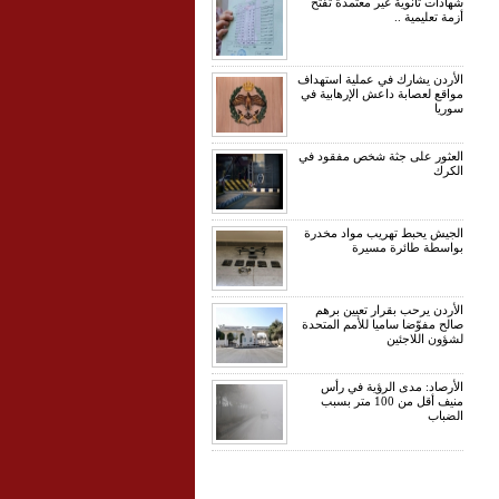
شهادات ثانوية غير معتمدة تفتح
أزمة تعليمية ..
الأردن يشارك في عملية استهداف
مواقع لعصابة داعش الإرهابية في
سوريا
العثور على جثة شخص مفقود في
الكرك
الجيش يحبط تهريب مواد مخدرة
بواسطة طائرة مسيرة
الأردن يرحب بقرار تعيين برهم
صالح مفوّضا ساميا للأمم المتحدة
لشؤون اللاجئين
الأرصاد: مدى الرؤية في رأس
منيف أقل من 100 متر بسبب
الضباب