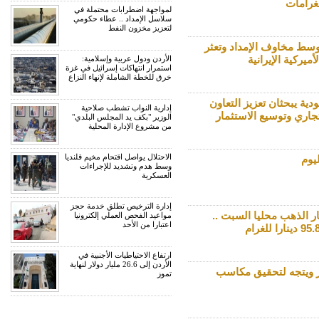
لغرامات
لمواجهة اضطرابات محتملة في
سلاسل الإمداد .. عطاء حكومي
لتعزيز مخزون النفط
وسط مخاوف الإمداد وتعثر
ميركية الإيرانية
الأردن ودول عربية وإسلامية:
استمرار انتهاكات إسرائيل في غزة
خرق للخطة الشاملة لإنهاء النزاع
دية يبحثان تعزيز التعاون
إدارية النواب تشطب صلاحية
جاري وتوسيع الاستثمار
الوزير "بكف يد المجلس البلدي"
من مشروع الإدارة المحلية
الاحتلال يواصل اقتحام مخيم قلنديا
يوم
وسط هدم وتشديد للإجراءات
العسكرية
إدارة الترخيص تطلق خدمة حجز
 الذهب محليا السبت ..
مواعيد الفحص العملي إلكترونيا
اعتبارا من الأحد
ارتفاع الاحتياطيات الأجنبية في
الأردن إلى 26.6 مليار دولار لنهاية
 ويتجه لتحقيق مكاسب
تموز