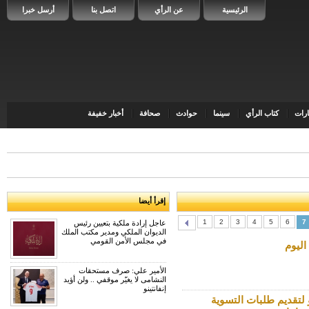
الرئيسية
عن الرأي
اتصل بنا
أرسل خبرا
رات
كتاب الرأي
سينما
حوادث
صحافة
أخبار خفيفة
إقرأ أيضا
1
2
3
4
5
6
7
عاجل إرادة ملكية بتعيين رئيس
الديوان الملكي ومدير مكتب الملك
في مجلس الأمن القومي
اليوم
الأمير علي: صرف مستحقات
النشامى لا يغيّر موقفي .. ولن أؤيد
إنفانتينو
 لتقديم طلبات التسوية