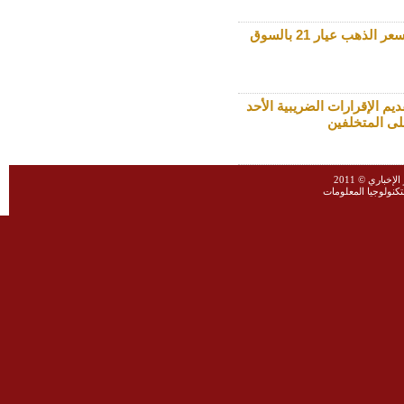
93.30 دينارا سعر الذهب عيار 21 بالسوق
قديم الإقرارات الضريبية الأحد
لى المتخلفين
خباري © 2011
نولوجيا المعلومات