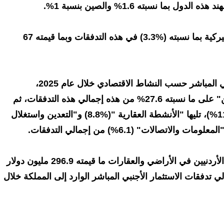
فيما ساهمت الولايات المتحدة الأميركية بما نسبته (%3.3) في هذه التدفقات وبما قيمته 67
وعلى صعيد توزيع الاستثمار الأجنبي المباشر حسب النشاط الاقتصادي خلال عام 2025،
استحوذت أنشطة "المالية والتأمين" على ما نسبته 27.6% من هذه إجمالي هذه التدفقات، ثم
أنشطة "الصناعات التحويلية" (11.6%)، تليها "الأنشطة العقارية "(%8.8) و"التعدين واستغلال
هذا وبلغت استثمارات الأفراد غير الأردنيين في الأراضي والعقارات ما قيمته 296.9 مليون دولار
 14.7% من إجمالي تدفقات الاستثمار الأجنبي المباشر الوارد إلى المملكة خلال