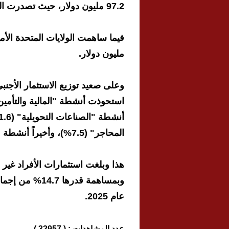
97.2 مليون دولار، حيث تصدرت الهند هذه الدول بما نسبته 1.6% والصين بنسبة 1%.
مليون دولار.
المحاجر" (7.5%)، وأخيراً أنشطة "المعلومات والاتصالات" (6.1%) من إجمالي التدفقات.
وبمساهمة قدرها
عام 2025.
عدد المشاهدات : ( 32957 )