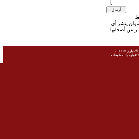
،ولن ينشر أي
بر عن أصحابها
خباري © 2011
نولوجيا المعلومات