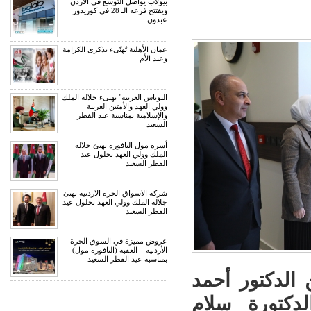
بيولاب يواصل التوسع في الأردن
ويفتتح فرعه الـ 28 في كوريدور
عبدون
عمان الأهلية تُهنّىء بذكرى الكرامة
وعيد الأم
البوتاس العربية" تهنىء جلالة الملك
وولي العهد والأمتين العربية
والإسلامية بمناسبة عيد الفطر
السعيد
أسرة مول النافورة تهنئ جلالة
الملك وولي العهد بحلول عيد
الفطر السعيد
شركة الاسواق الحرة الاردنية تهنئ
جلالة الملك وولي العهد بحلول عيد
الفطر السعيد
عروض مميزة في السوق الحرة
الأردنية – العقبة (النافورة مول)
بمناسبة عيد الفطر السعيد
 الدكتور أحمد
لدكتورة سلام