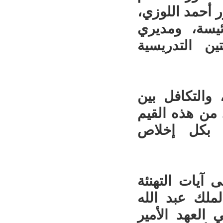
ر أحمد اللوزي،
يسة، ومديري
تين التدريسية
 والتكافل بين
 من هذه القيم
ية بكل إخلاص
 آيات التهنئة
ملك عبد الله
العهد الأمير