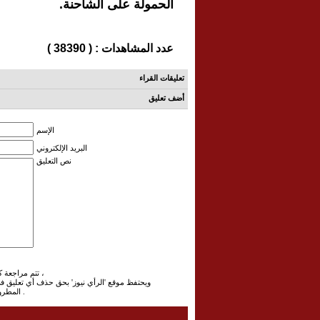
الحمولة على الشاحنة.
عدد المشاهدات : ( 38390 )
تعليقات القراء
أضف تعليق
الإسم
البريد الإلكتروني
نص التعليق
تتم مراجعة كافة التعليقات ،وتنشر في حال الموافقة عليها فقط ،
ويحتفظ موقع 'الرأي نيوز' بحق حذف أي تعليق 
المطروح ، علما ان التعليقات تعبر عن أصحابها فقط .