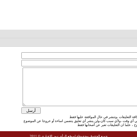
في أي وقت ،ولأي سبب كان،ولن ينشر أي تعليق يتضمن اساءة أو خروجا عن الموضوع
جميع الحقوق محفوظة لموقع الرأي نيوز الإخباري © 2011