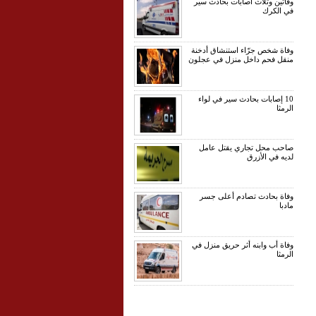
وفاتين وثلاث اصابات بحادث سير
في الكرك
وفاة شخص جرّاء استنشاق أدخنة
منقل فحم داخل منزل في عجلون
10 إصابات بحادث سير في لواء
الرمثا
صاحب محل تجاري يقتل عامل
لديه في الأزرق
وفاة بحادث تصادم أعلى جسر
مادبا
وفاة أب وابنه أثر حريق منزل في
الرمثا