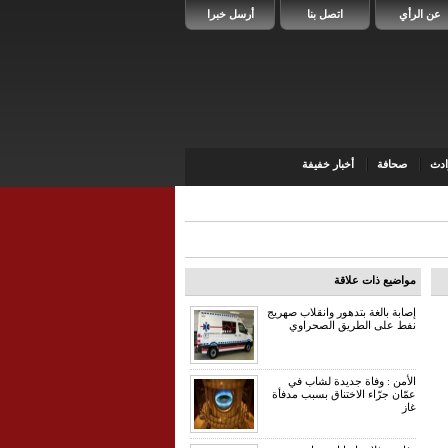
عن الرأي
اتصل بنا
أرسل خبرا
دث
صحافة
أخبار خفيفة
مواضيع ذات علاقة
إصابة بالغة بتدهور وانقلاب صهريج
نفط على الطريق الصحراوي
الأمن : وفاة جديدة لشاب في
عمّان جرّاء الاختناق بسبب مدفأة
غاز