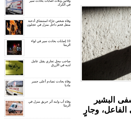
وفاتين وثلاث اصابات بحادث سير
في الكرك
وفاة شخص جرّاء استنشاق أدخنة
منقل فحم داخل منزل في عجلون
10 إصابات بحادث سير في لواء
الرمثا
صاحب محل تجاري يقتل عامل
لديه في الأزرق
وفاة بحادث تصادم أعلى جسر
مادبا
فى البشير
وفاة أب وابنه أثر حريق منزل في
الرمثا
الفاعل، وجارٍ