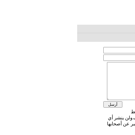
،ولن ينشر أي
بر عن أصحابها