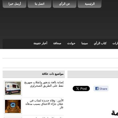
الرئيسية
عن الرأي
اتصل بنا
أرسل خبرا
رات
كتاب الرأي
سينما
حوادث
صحافة
أخبار خفيفة
مواضيع ذات علاقة
إصابة بالغة بتدهور وانقلاب صهريج
نفط على الطريق الصحراوي
الأمن : وفاة جديدة لشاب في
عمّان جرّاء الاختناق بسبب مدفأة
غاز
ة