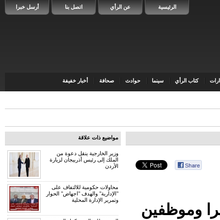
الرئيسية
عن الرأي
اتصل بنا
أرسل خبرا
رات
كتاب الرأي
سينما
حوادث
صحافة
أخبار خفيفة
مواضيع ذات علاقة
وزير الخارجية ينقل دعوة من
الملك إلى رئيس أذربيجان لزيارة
الأردن
محاولات حكومية للالتفاف على
"الإدارية" والهدف "اجهاض" الحوار
وتمرير الإدارة المحلية
ترا وموظفين