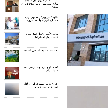
البدور يطلق البروتوكول الموحد
لعلاج السرطان "ذات العلاج في أي
موقع"
طلبة "التوجيهي" يتقدمون اليوم
لامتحان الفيزياء واللغة العربية
وزارة الأشغال تبدأ أعمال صيانة
على طريق المطار ليلا
أجواء صيفية معتدلة حتى السبت
فنجان قهوة مع دولة الرئيس: شد
عليها تنجلي
الأردن يدين استهداف إيران ناقلة
قطرية في مضيق هرمز