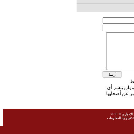
،ولن ينشر أي
بر عن أصحابها
خباري © 2011
نولوجيا المعلومات