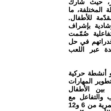
 من 10 آلاف زائر، حيث شارك
 المختلفة، ما
دّمة للأطفال.
شادية بإشراف
اعلية صُمّمت
قدراتهم في حل
دة عبر اللعب
و أنشطة حركية
طوير المهارات
 بين الأطفال
ب والتفاعل مع
أقرانهم. وقد استهدفت هذه الفعاليات الفئة العمرية من 6 و12