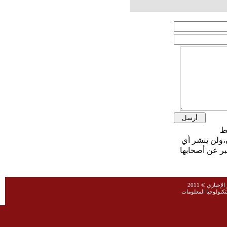
،ولن ينشر أي
بر عن أصحابها
خباري © 2011
نولوجيا المعلومات