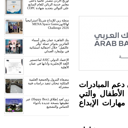
أورنج الأردن تتصدر عالمياً بأعلى
معايير خدمة الزبائن للعام السابع
على التوالي بتجديد شهادة COPC
منصّة زين للإبداع شريكاً استراتيجياً
لهاكاثونMENA Space Game
Challenge 2026
بنك القاهرة عمان يعلن أسماء
الفائزين بجوائز حملة "وفّر
عالثقيل" خلال احتفالية استثنائية
في بوليفارد العبدلي
الإعتماد الدولي ASIC لماجستير
اللغة الإنجليزية وآدابها في عمان
الأهلية
مصفاة البترول والجمعية العلمية
 على دعم المبادرات
الملكية تبحثان تنفيذ دراسات فنية
مشتركة
 الأطفال والتي
زين تُعيد إطلاق (Happy Box) عبر
هارات الإبداع
تطبيقها بنسخة جديدة بأجواء
الحماس والتشجيع