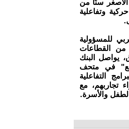
لأصغر سنًا من
طة حركية وتفاعلية
.
ربي للمسؤولية
د من القطاعات
ق، يواصل البنك
تمع" في متحف
امج التفاعلية
اء تجاربهم، مع
الطفل والأسرة.