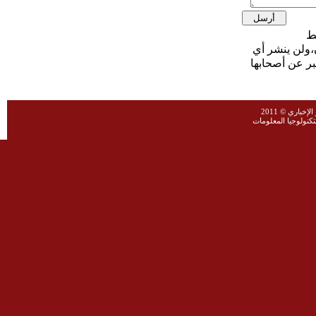
،ولن ينشر أي
بر عن أصحابها
خباري © 2011
نولوجيا المعلومات