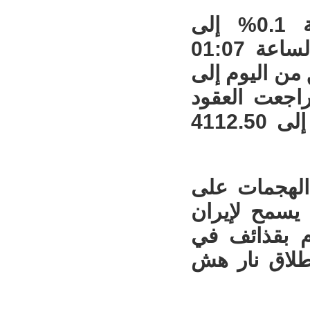
وانخفض الذهب في المعاملات الفورية 0.1% إلى
4100.32 دولار للأوقية (الأونصة) بحلول الساعة 01:07
من اليوم إلى
راجعت العقود
الأميركية الآجلة للذهب تسليم آب 1.1% إلى 4112.50
الهجمات على
 يسمح لإيران
م بقذائف في
طلاق نار هش