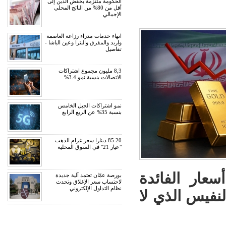
الحكومة ملتزمة بخفض الدين إلى
أقل من 80% من الناتج المحلي
الإجمالي
انهاء خدمات مدراء رزاعة العاصمة
واربد والمفرق والبترا وعين الباشا -
تفاصيل
8,3 مليون مجموع اشتراكات
الاتصالات بنسبة نمو 3.4%
نمو اشتراكات الجيل الخامس
بنسبة 35% عن الربع الرابع
85.20 دينارا سعر غرام الذهب
"عيار 21" في السوق المحلية
عار الفائدة
بورصة عمّان تعتمد آلية جديدة
لاحتساب سعر الإغلاق وتحدث
نظام التداول الإلكتروني
نفيس الذي لا