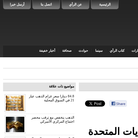
الرئيسية
عن الرأي
اتصل بنا
أرسل خبرا
رات
كتاب الرأي
سينما
حوادث
صحافة
أخبار خفيفة
مواضيع ذات علاقة
84.8 دينارا سعر غرام الذهب عيار
21 في السوق المحلية
الذهب ينخفض مع ترقب محضر
اجتماع المركزي الأميركي
يات المتحدة