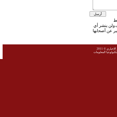
،ولن ينشر أي
بر عن أصحابها
خباري © 2011
نولوجيا المعلومات