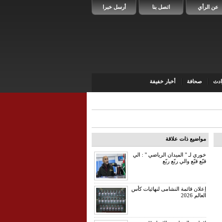
عن الرأي
اتصل بنا
أرسل خبرا
دث
صحافة
أخبار خفيفة
مواضيع ذات علاقة
خوري لـ " الميدان الرياضي " : الي
قبّع قبّع والي ربّع ربّع
إعلان قائمة النشامى لنهائيات كأس
العالم 2026