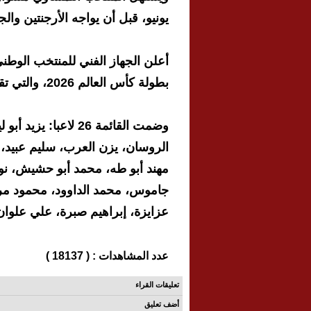
يونيو، قبل أن يواجه الأرجنتين والج
أعلن الجهاز الفني للمنتخب الوطن
بطولة كأس العالم 2026، والتي تقام في الولايات المتحدة الأميركية وكندا والمكسيك.
وضمت القائمة 26 لاع
الروسان، يزن العرب، سليم عبيد، 
مهند أبو طه، محمد أبو حشيش، نور 
جاموس، محمد الداوود، محمود مر
عزايزة، إبراهيم صبرة، علي علوان
عدد المشاهدات : ( 18137 )
تعليقات القراء
أضف تعليق