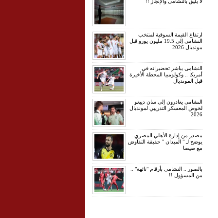
لا يليق بالنشامى والإنجاز !!
ارتفاع القيمة السوقية لمنتخب
النشامى إلى 19.5 مليون يورو قبل
مونديال 2026
النشامى يباشر تحضيراته في
أمريكا .. وكولومبيا المحطة الأخيرة
قبل المونديال
النشامى يغادرون إلى سان دييغو
لخوض المعسكر التدريبي لمونديال
2026
مصدر من إدارة الأهلي المصري
يوضح لـ " الميدان " حقيقة التفاوض
مع صيصا
بالصور .. النشامى بأرقام "تائهة" ..
من المسؤول !!