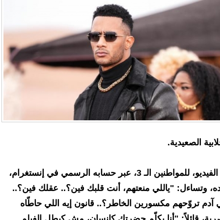
ابية الصعيدية.
وأعاد رمضان، نشر مقتطفات من الفيديو، للمواطنين الـ 3، عبر حسابه الرسمي في إنستغرام،
لده، وتساءل: "ياللي منعتهم، أنت قلبك فين؟.. عقلك فين؟..
ي آدم تروّحهم مكسورين الخاطر؟.. قانون إيه اللي حاطّاه
رية، قائلاً: "أنا بكلّم حضرتك كإنسان، مش كبطل الفيلم..