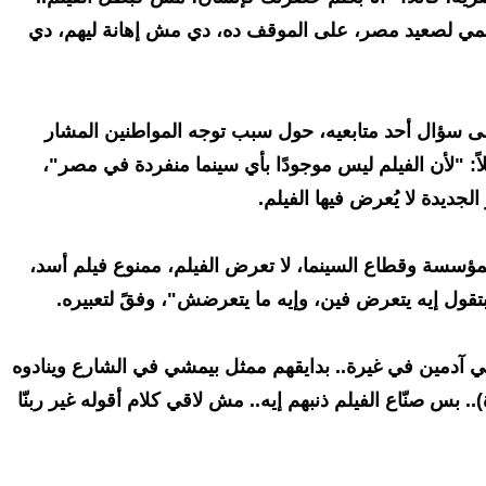
سمي لصعيد مصر، على الموقف ده، دي مش إهانة ليهم، دي
 سؤال أحد متابعيه، حول سبب توجه المواطنين المشار
ئلاً: "لأن الفيلم ليس موجودًا بأي سينما منفردة في مصر"،
جديدة لا يُعرض فيها الفيلم.
ؤسسة وقطاع السينما، لا تعرض الفيلم، ممنوع فيلم أسد،
قول إيه يتعرض فين، وإيه ما يتعرضش"، وفقً لتعبيره.
 بني آدمين في غيرة.. بدايقهم ممثل بيمشي في الشارع وينادوه
).. بس صنّاع الفيلم ذنبهم إيه.. مش لاقي كلام أقوله غير ربنّا