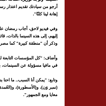
أرجو من سيادتك تقديم اعتذار ر
إهانة لينا كلنّا".
وفي فيديو لاحق، أجاب رمضان على
إليهم، إلى هذه السينما بالذات، قا
وذكر أن "منطقة كبيرة" كما مصر ال
وأضاف: "كل المؤسسات التابعة لم
في مافيا مسؤولة عن السينمات، بت
وتابع: "يمكن أنا السبب.. ما احنا
(نمبر وَن)، و(الأسطورة)، و(العُمدة
معايا ومع الجمهور".