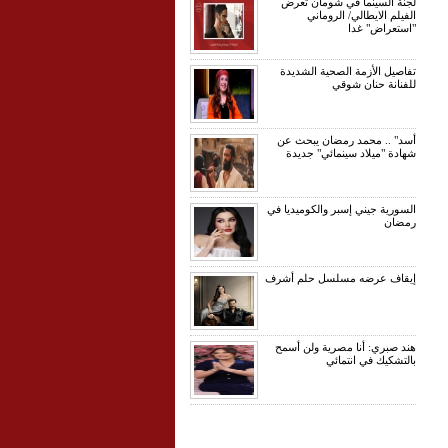
لجنة السينما في شومان تعرض
الفيلم الايطالي/ الروماني
"استعراض" غدا
تفاصيل الأزمة الصحية الشديدة
للفنانة حنان شوقي
أسد" .. محمد رمضان يبحث عن
شهادة "ميلاد سينمائي" جديدة
السورية جيني إسبر والكوميديا في
رمضان
إيقاف عرضه مسلسل حلم أشرف
هند صبري: أنا مصرية ولن أسمح
بالتشكيك في انتمائي