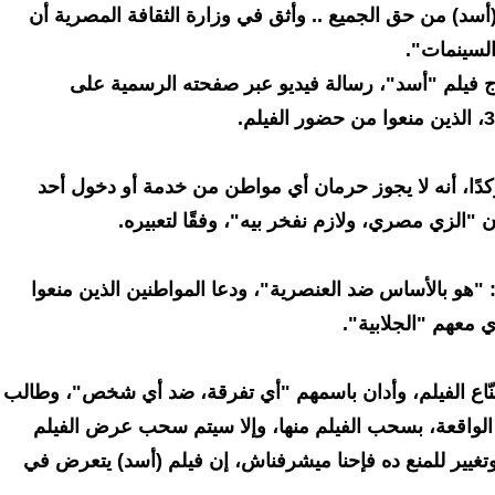
سد) من حق الجميع .. وأثق في وزارة الثقافة المصرية أن
لسينمات".
فيلم "أسد"، رسالة فيديو عبر صفحته الرسمية على
دًا، أنه لا يجوز حرمان أي مواطن من خدمة أو دخول أحد
 "الزي مصري، ولازم نفخر بيه"، وفقًا لتعبيره.
 "هو بالأساس ضد العنصرية"، ودعا المواطنين الذين منعوا
 معهم "الجلابية".
صنّاع الفيلم، وأدان باسمهم "أي تفرقة، ضد أي شخص"، وطالب
الواقعة، بسحب الفيلم منها، وإلا سيتم سحب عرض الفيلم
تغيير للمنع ده فإحنا ميشرفناش، إن فيلم (أسد) يتعرض في