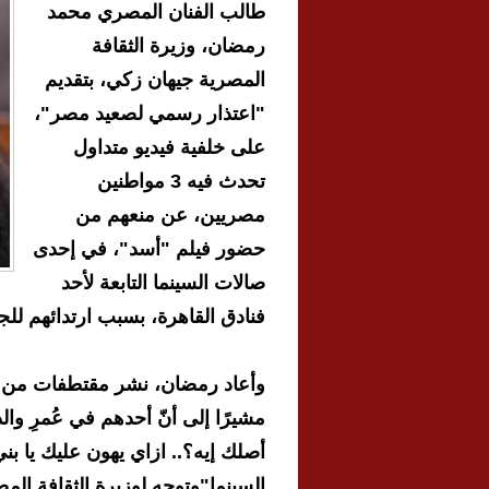
طالب الفنان المصري محمد
رمضان، وزيرة الثقافة
المصرية جيهان زكي، بتقديم
"اعتذار رسمي لصعيد مصر"،
على خلفية فيديو متداول
تحدث فيه 3 مواطنين
مصريين، عن منعهم من
حضور فيلم "أسد"، في إحدى
صالات السينما التابعة لأحد
فنادق القاهرة، بسبب ارتدائهم للجل
مشيرًا إلى أنّ أحدهم في عُمرِ وا
أصلك إيه؟.. ازاي يهون عليك يا بن
السينما"وتوجه لوزيرة الثقافة المص