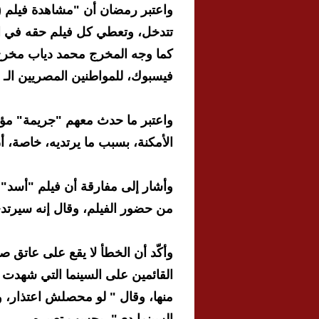
واعتبر رمضان أن "مشاهدة فيلم (أ
تتدخل، وتعطي كل فيلم حقه في ا
كما وجه المخرج محمد دياب مخرج 
فيسبوك، للمواطنين المصريين الـ 3، الذين منعوا من حضور الفيلم.
واعتبر ما حدث معهم "جريمة" مؤك
الأمكنة، بسبب ما يرتديه، خاصة، أن
وأشار إلى مفارقة أن فيلم "أسد":
من حضور الفيلم، وقال إنه سيرتدي
وأكّد أن الخطأ لا يقع على عاتق 
القائمين على السينما التي شهدت 
منها، وقال " لو محصلش اعتذار، و