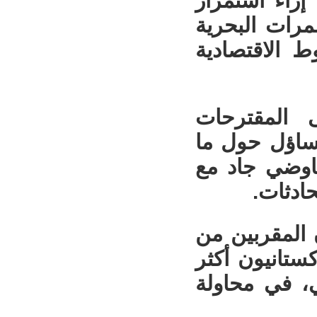
إزاء استمرار
مرات البحرية
ط الاقتصادية
ى المقترحات
تساؤل حول ما
اوضي جاد مع
حادثات.
المقربين من
ستانيون أكثر
ي، في محاولة