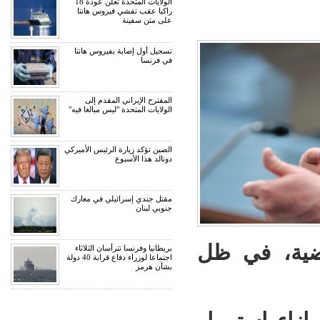
الولايات المتحدة تعلن عودة 18
راكبا عقب تفشي فيروس هانتا
على متن سفينة
تسجيل أول إصابة بفيروس هانتا
في فرنسا
المقترح الإيراني المقدم إلى
الولايات المتحدة "ليس مبالغا فيه"
الصين تؤكد زيارة الرئيس الأميركي
دونالد هذا الأسبوع
مقتل جندي إسرائيلي في معارك
جنوبي لبنان
ماضية، في ظل
بريطانيا وفرنسا تترأسان الثلاثاء
اجتماعا لوزراء دفاع قرابة 40 دولة
بشأن هرمز