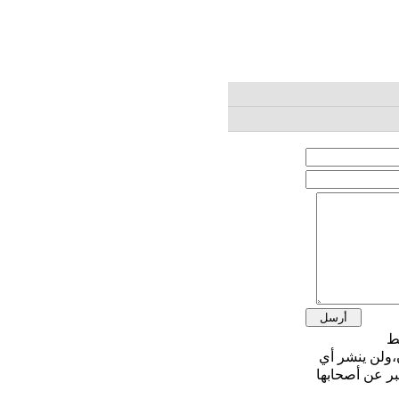
،ولن ينشر أي
بر عن أصحابها