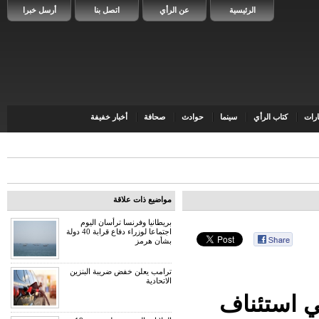
الرئيسية
عن الرأي
اتصل بنا
أرسل خبرا
رات
كتاب الرأي
سينما
حوادث
صحافة
أخبار خفيفة
مواضيع ذات علاقة
بريطانيا وفرنسا ترأسان اليوم
اجتماعا لوزراء دفاع قرابة 40 دولة
بشأن هرمز
ترامب يعلن خفض ضريبة البنزين
الاتحادية
ي استئناف