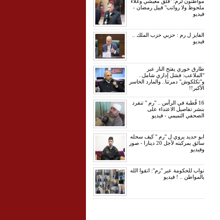
مواطنون لرم: "قلق معيشي وغلاء
ملحوظ ولا رواتب" قبيل رمضان -
فيديو
الفايز ل رم : حزبي حزب الملك ..
فيديو
طارق خوري يفتح النار عبر
"الملاعب: فشل إداري شامل..
و"تكلكوش" دمرتنا.. والمارد الخاسر
الأكبر!!
16 قُطبة في الرأس .. "رم " تنفرد
بنشر تفاصيل الاعتداء على
الصحفي التميمي - فيديو
ابو حديد يروي ل "رم " كيف سحله
سائق بمركبته لأجل 20 دينارا - صور
وفيديو
نواب للحكومة عبر "رم": اتقوا الله
بالمواطن .. ! فيديو