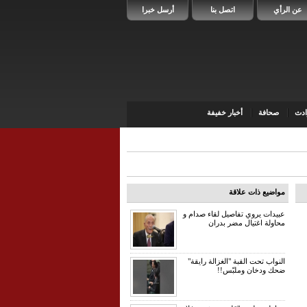
عن الرأي
اتصل بنا
أرسل خبرا
دث
صحافة
أخبار خفيفة
مواضيع ذات علاقة
عبيدات يروي تفاصيل لقاء صدام و
محاولة اغتيال مضر بدران
النواب تحت القبة "الغزالة رايقة"
ضحك ودخان وملبّس!!