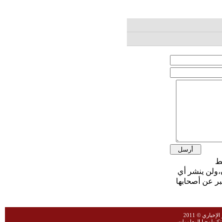
،ولن ينشر أي
بر عن أصحابها
خباري © 2011
نولوجيا المعلومات