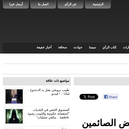
الرئيسية
عن الرأي
اتصل بنا
أرسل خبرا
رات
كتاب الرأي
سينما
حوادث
صحافة
أخبار خفيفة
مواضيع ذات علاقة
طبيب نرويجي يقبل يد الدحدوح ..
لماذا .. ! فيديو
المتسوق الخفي في البلديات
"استغماية حكومية والتثبيت رشوة
عاطفية .. بيكفي تمثيليات"
ض الصائمين